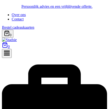
Persoonlijk advies en een vrijblijvende offerte.
Over ons
Contact
Bestel cadeaukaarten
0
0