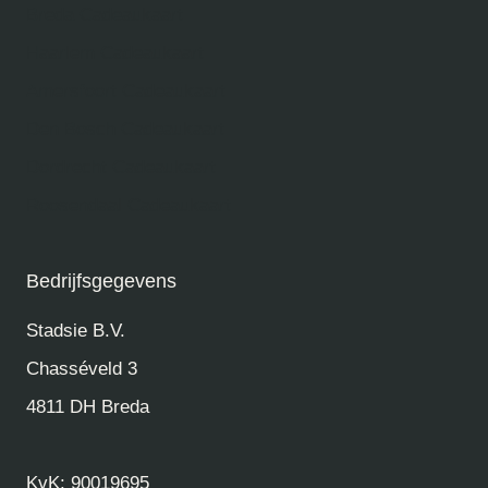
Breda Cadeaukaart
Haarlem Cadeaukaart
Amersfoort Cadeaukaart
Den Bosch Cadeaukaart
Dordrecht Cadeaukaart
Roosendaal Cadeaukaart
Bedrijfsgegevens
Stadsie B.V.
Chasséveld 3
4811 DH Breda
KvK: 90019695