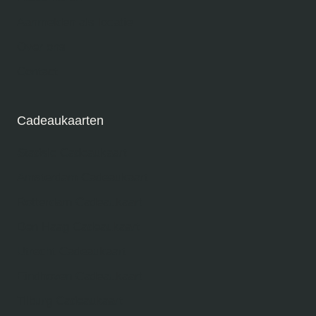
Aanmelden als locatie
Over ons
Contact
Cadeaukaarten
Stadsie Cadeaukaart
Amsterdam Cadeaukaart
Rotterdam Cadeaukaart
Den Haag Cadeaukaart
Utrecht Cadeaukaart
Eindhoven Cadeaukaart
Tilburg Cadeaukaart