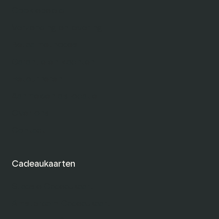
Cookiebeleid
Verzending en levering
Betaalmethodes
Garantie en klachten
Retourneren
Aanmelden als locatie
Over ons
Contact
Cadeaukaarten
Stadsie Cadeaukaart
Amsterdam Cadeaukaart