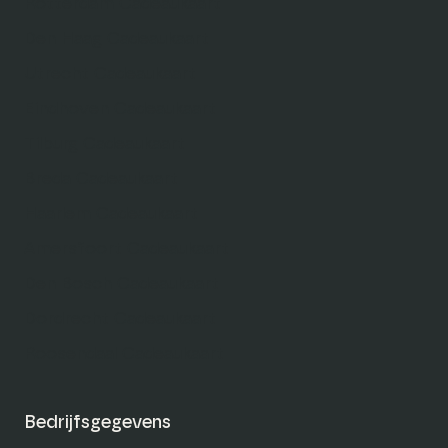
Rotterdam Cadeaukaart
Den Haag Cadeaukaart
Utrecht Cadeaukaart
Eindhoven Cadeaukaart
Tilburg Cadeaukaart
Breda Cadeaukaart
Haarlem Cadeaukaart
Amersfoort Cadeaukaart
Den Bosch Cadeaukaart
Dordrecht Cadeaukaart
Roosendaal Cadeaukaart
Bedrijfsgegevens