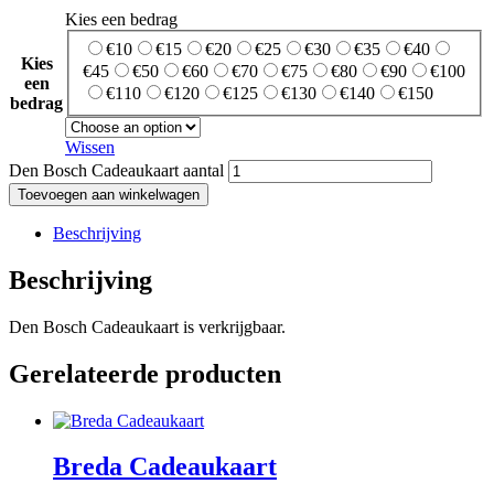
Kies een bedrag
€10
€15
€20
€25
€30
€35
€40
Kies
€45
€50
€60
€70
€75
€80
€90
€100
een
€110
€120
€125
€130
€140
€150
bedrag
Wissen
Den Bosch Cadeaukaart aantal
Toevoegen aan winkelwagen
Beschrijving
Beschrijving
Den Bosch Cadeaukaart is verkrijgbaar.
Gerelateerde producten
Breda Cadeaukaart