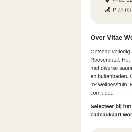
4703 S
Plan ro
Over Vitae We
Ontsnap volledig 
Roosendaal. Het l
met diverse saun
en buitenbaden. 
m² wellnesstuin.
compleet.
Selecteer bij he
cadeaukaart wor