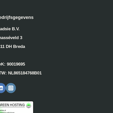
edrijfsgegevens
adsie B.V.
hasséveld 3
811 DH Breda
vK: 90019695
TW: NL865184768B01