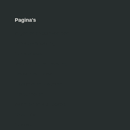
Pagina's
Algemene voorwaarden
Privacyverklaring
Cookiebeleid
Verzending en levering
Betaalmethodes
Garantie en klachten
Retourneren
Aanmelden als locatie
Over ons
Contact