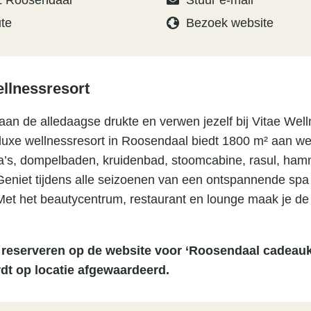
Z Roosendaal
Stuur e-mail
ute
Bezoek website
llnessresort
aan de alledaagse drukte en verwen jezelf bij Vitae Well
uxe wellnessresort in Roosendaal biedt 1800 m² aan well
a’s, dompelbaden, kruidenbad, stoomcabine, rasul, ha
Geniet tijdens alle seizoenen van een ontspannende spa
 Met het beautycentrum, restaurant en lounge maak je d
t reserveren op de website voor ‘Roosendaal cadeauk
dt op locatie afgewaardeerd.