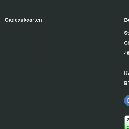
Cadeaukaarten
B
Stadsie Cadeaukaart
St
Amsterdam Cadeaukaart
C
Rotterdam Cadeaukaart
4
Den Haag Cadeaukaart
Utrecht Cadeaukaart
K
Eindhoven Cadeaukaart
B
Tilburg Cadeaukaart
Breda Cadeaukaart
Haarlem Cadeaukaart
Amersfoort Cadeaukaart