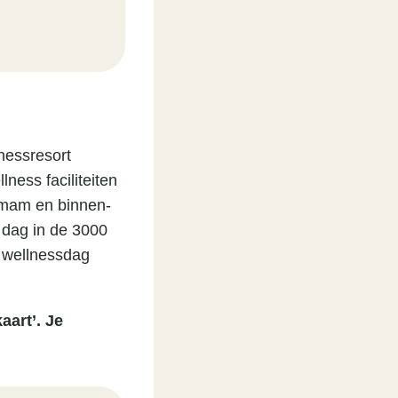
nessresort
ness faciliteiten
mmam en binnen-
 dag in de 3000
e wellnessdag
aart’. Je