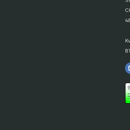
Stadsie Cadeaukaart
St
Amsterdam Cadeaukaart
C
Rotterdam Cadeaukaart
4
Den Haag Cadeaukaart
Utrecht Cadeaukaart
K
Eindhoven Cadeaukaart
B
Tilburg Cadeaukaart
Breda Cadeaukaart
Haarlem Cadeaukaart
Amersfoort Cadeaukaart
Den Bosch Cadeaukaart
Dordrecht Cadeaukaart
Roosendaal Cadeaukaart