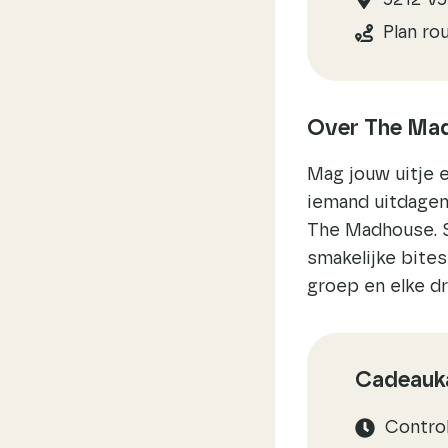
5212 V
Plan ro
Over The Ma
Mag jouw uitje 
iemand uitdagen 
The Madhouse. S
smakelijke bite
groep en elke dr
Cadeauka
Contro