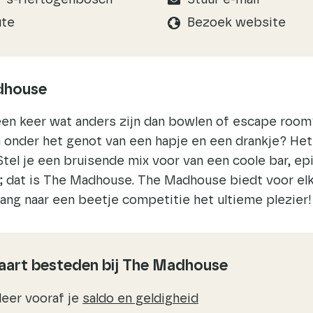
J ‘s-Hertogenbosch
Stuur e-mail
ute
Bezoek website
dhouse
een keer wat anders zijn dan bowlen of escape room?
onder het genot van een hapje en een drankje? Het k
tel je een bruisende mix voor van een coole bar, e
s; dat is The Madhouse. The Madhouse biedt voor el
ang naar een beetje competitie het ultieme plezier!
art besteden bij The Madhouse
leer vooraf je
saldo en geldigheid