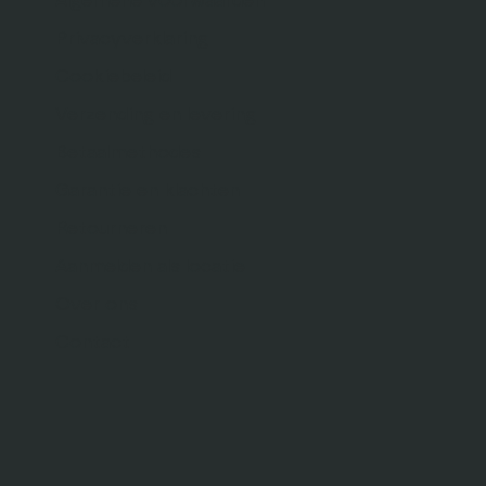
Algemene voorwaarden
Privacyverklaring
Cookiebeleid
Verzending en levering
Betaalmethodes
Garantie en klachten
Retourneren
Aanmelden als locatie
Over ons
Contact