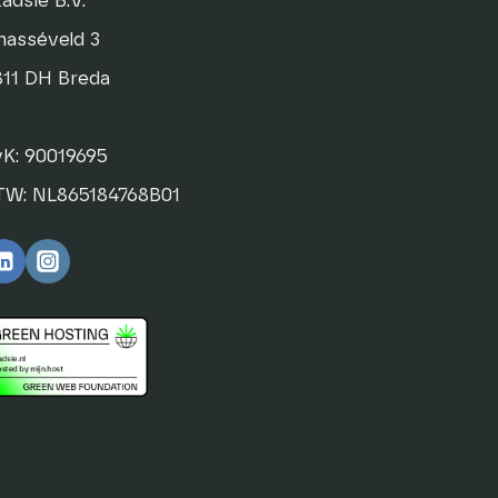
adsie B.V.
hasséveld 3
811 DH Breda
vK: 90019695
TW: NL865184768B01