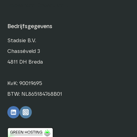
Roosendaal Cadeaukaart
Bedrijfsgegevens
Stadsie B.V.
Chasséveld 3
4811 DH Breda
KvK: 90019695
BTW: NL865184768B01