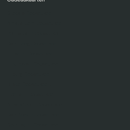
Cadeaukaarten
Stadsie Cadeaukaart
Amsterdam Cadeaukaart
Rotterdam Cadeaukaart
Den Haag Cadeaukaart
Utrecht Cadeaukaart
Eindhoven Cadeaukaart
Tilburg Cadeaukaart
Breda Cadeaukaart
Haarlem Cadeaukaart
Amersfoort Cadeaukaart
Den Bosch Cadeaukaart
Dordrecht Cadeaukaart