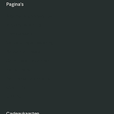
Pagina's
Algemene voorwaarden
Privacyverklaring
Cookiebeleid
Verzending en levering
Betaalmethodes
Garantie en klachten
Retourneren
Aanmelden als locatie
Over ons
Contact