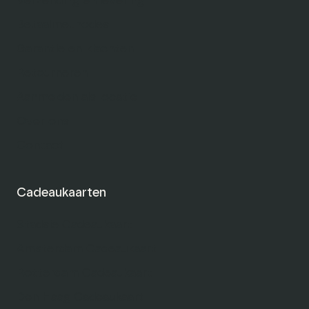
Verzending en levering
Betaalmethodes
Garantie en klachten
Retourneren
Aanmelden als locatie
Over ons
Contact
Cadeaukaarten
Stadsie Cadeaukaart
Amsterdam Cadeaukaart
Rotterdam Cadeaukaart
Den Haag Cadeaukaart