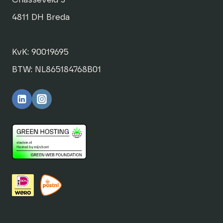
4811 DH Breda
KvK: 90019695
BTW: NL865184768B01