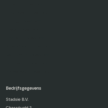
Utrecht Cadeaukaart
Eindhoven Cadeaukaart
Tilburg Cadeaukaart
Breda Cadeaukaart
Haarlem Cadeaukaart
Amersfoort Cadeaukaart
Den Bosch Cadeaukaart
Dordrecht Cadeaukaart
Roosendaal Cadeaukaart
Bedrijfsgegevens
Stadsie B.V.
Chasséveld 3