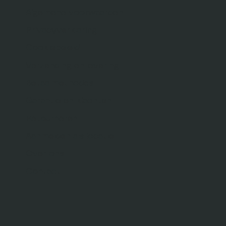
Algemene voorwaarden
Privacyverklaring
Cookiebeleid
Verzending en levering
Betaalmethodes
Garantie en klachten
Retourneren
Aanmelden als locatie
Over ons
Contact