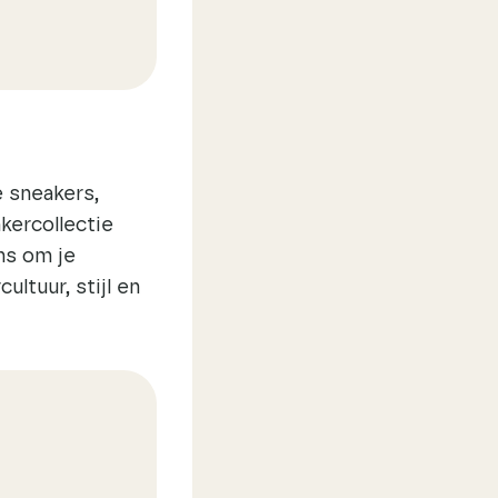
 sneakers,
kercollectie
ms om je
ltuur, stijl en