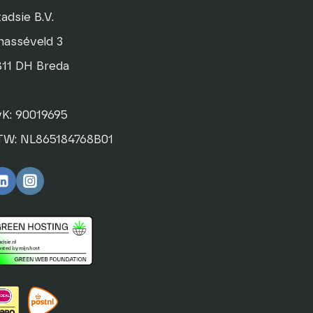
adsie B.V.
hasséveld 3
811 DH Breda
vK: 90019695
TW: NL865184768B01