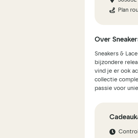
5038SL 
Plan ro
Over Sneaker
Sneakers & Lace
bijzondere relea
vind je er ook a
collectie comple
passie voor uni
Cadeauka
Contro