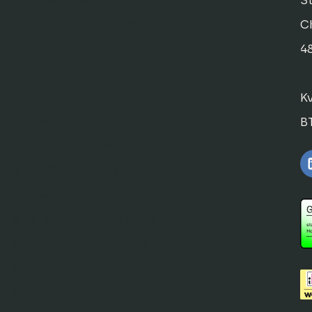
Stadsie Cadeaukaart
St
Amsterdam Cadeaukaart
C
Rotterdam Cadeaukaart
4
Den Haag Cadeaukaart
Utrecht Cadeaukaart
K
Eindhoven Cadeaukaart
B
Tilburg Cadeaukaart
Breda Cadeaukaart
Haarlem Cadeaukaart
Amersfoort Cadeaukaart
Den Bosch Cadeaukaart
Dordrecht Cadeaukaart
Roosendaal Cadeaukaart