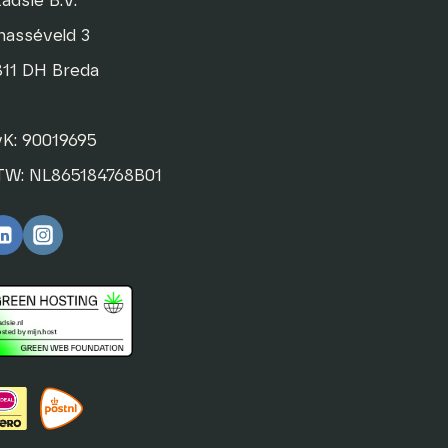
adsie B.V.
hasséveld 3
811 DH Breda
vK: 90019695
TW: NL865184768B01