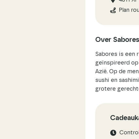
4811 XP
Plan ro
Over Sabore
Sabores is een 
geïnspireerd op
Azië. Op de men
sushi en sashim
grotere gerecht
Cadeauka
Contro