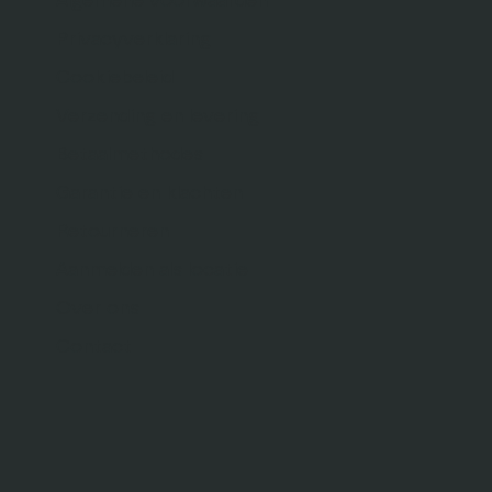
Algemene voorwaarden
Privacyverklaring
Cookiebeleid
Verzending en levering
Betaalmethodes
Garantie en klachten
Retourneren
Aanmelden als locatie
Over ons
Contact