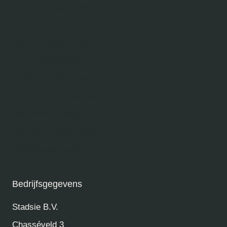
Utrecht Cadeaukaart
Eindhoven Cadeaukaart
Tilburg Cadeaukaart
Breda Cadeaukaart
Haarlem Cadeaukaart
Amersfoort Cadeaukaart
Den Bosch Cadeaukaart
Dordrecht Cadeaukaart
Roosendaal Cadeaukaart
Bedrijfsgegevens
Stadsie B.V.
Chasséveld 3