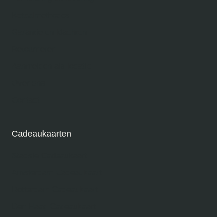
Betaalmethodes
Garantie en klachten
Retourneren
Aanmelden als locatie
Over ons
Contact
Cadeaukaarten
Stadsie Cadeaukaart
Amsterdam Cadeaukaart
Rotterdam Cadeaukaart
Den Haag Cadeaukaart