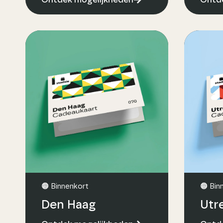
🟠 Binnenkort
🟠 Bin
Den Haag
Utr