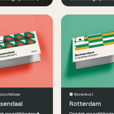
beschikbaar
🟠 Binnenkort
sendaal
Rotterdam
k mogelijkheden
Ontdek mogelijkhede