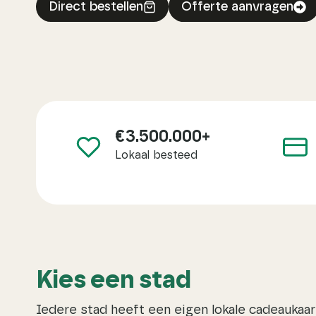
Direct bestellen
Offerte aanvragen
€
€3.500.000+
3
Lokaal besteed
5
0
0
0
0
0
Kies een stad
+
Iedere stad heeft een eigen lokale cadeaukaar