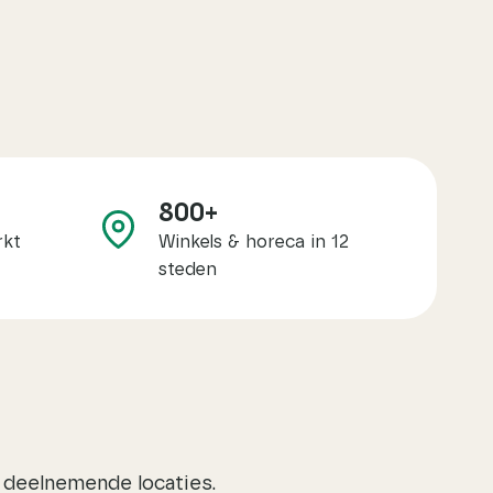
8
800+
0
rkt
Winkels & horeca in 12
0
steden
+
e deelnemende locaties.