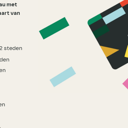
eau met
aart van
12 steden
eden
een
en