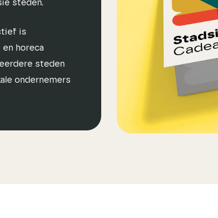
sie steden.
tief is
s en horeca
meerdere steden
okale ondernemers