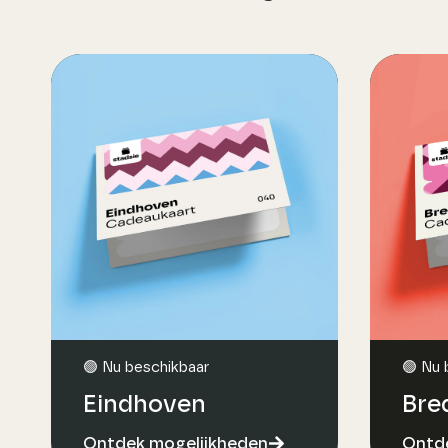
🟢 Nu beschikbaar
🟢 Nu 
Eindhoven
Bre
Ontdek mogelijkheden
Ontde