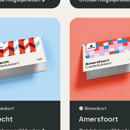
nenkort
🟠 Binnenkort
echt
Amersfoort