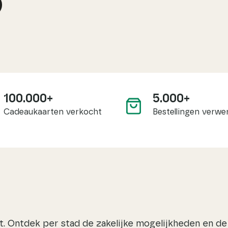
1
5
100.000+
5.000+
0
0
Cadeaukaarten verkocht
Bestellingen verwe
0
0
0
0
0
+
0
+
t. Ontdek per stad de zakelijke mogelijkheden en d