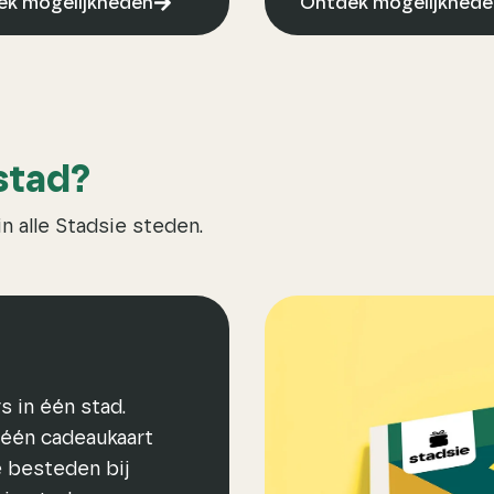
k mogelijkheden
Ontdek mogelijkhede
stad?
n alle Stadsie steden.
 in één stad.
 één cadeaukaart
e besteden bij