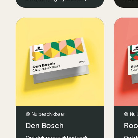
🟢 Nu beschikbaar
🟢 Nu 
Den Bosch
Roo
Ontdek mogelijkheden
Ontde