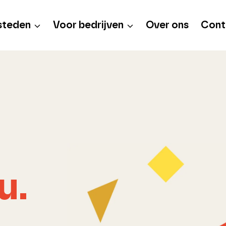
steden
Voor bedrijven
Over ons
Cont
u.