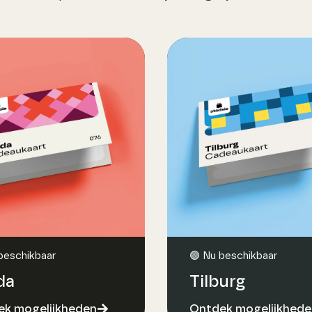
beschikbaar
🟢 Nu beschikbaar
da
Tilburg
k mogelijkheden
Ontdek mogelijkhede