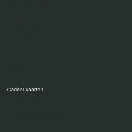
Verzending en levering
Betaalmethodes
Garantie en klachten
Retourneren
Aanmelden als locatie
Over ons
Contact
Cadeaukaarten
Stadsie Cadeaukaart
Amsterdam Cadeaukaart
Rotterdam Cadeaukaart