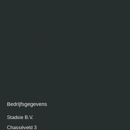
Utrecht Cadeaukaart
Eindhoven Cadeaukaart
Tilburg Cadeaukaart
Breda Cadeaukaart
Haarlem Cadeaukaart
Amersfoort Cadeaukaart
Den Bosch Cadeaukaart
Dordrecht Cadeaukaart
Roosendaal Cadeaukaart
Bedrijfsgegevens
Stadsie B.V.
Chasséveld 3