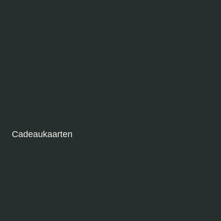
Betaalmethodes
Garantie en klachten
Retourneren
Aanmelden als locatie
Over ons
Contact
Cadeaukaarten
Stadsie Cadeaukaart
Amsterdam Cadeaukaart
Rotterdam Cadeaukaart
Den Haag Cadeaukaart