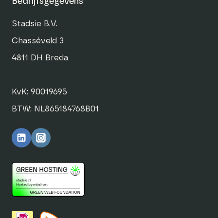
Bedrijfsgegevens
Stadsie B.V.
Chasséveld 3
4811 DH Breda
KvK: 90019695
BTW: NL865184768B01