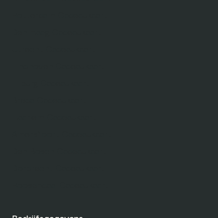
Rotterdam Cadeaukaart
Den Haag Cadeaukaart
Utrecht Cadeaukaart
Eindhoven Cadeaukaart
Tilburg Cadeaukaart
Breda Cadeaukaart
Haarlem Cadeaukaart
Amersfoort Cadeaukaart
Den Bosch Cadeaukaart
Dordrecht Cadeaukaart
Roosendaal Cadeaukaart