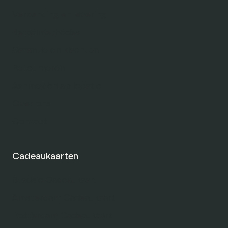
Verzending en levering
Betaalmethodes
Garantie en klachten
Retourneren
Aanmelden als locatie
Over ons
Contact
Cadeaukaarten
Stadsie Cadeaukaart
Amsterdam Cadeaukaart
Rotterdam Cadeaukaart