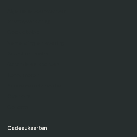
Algemene voorwaarden
Privacyverklaring
Cookiebeleid
Verzending en levering
Betaalmethodes
Garantie en klachten
Retourneren
Aanmelden als locatie
Over ons
Contact
Cadeaukaarten