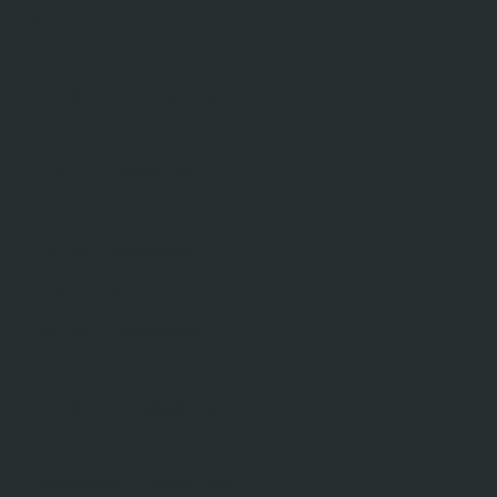
Stadsie Cadeaukaart
Amsterdam Cadeaukaart
Rotterdam Cadeaukaart
Den Haag Cadeaukaart
Utrecht Cadeaukaart
Eindhoven Cadeaukaart
Tilburg Cadeaukaart
Breda Cadeaukaart
Haarlem Cadeaukaart
Amersfoort Cadeaukaart
Den Bosch Cadeaukaart
Dordrecht Cadeaukaart
Roosendaal Cadeaukaart