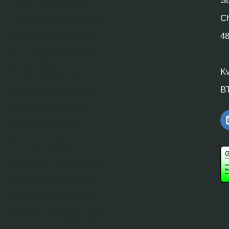
Stadsie Cadeaukaart
St
Amsterdam Cadeaukaart
Ch
Rotterdam Cadeaukaart
4
Den Haag Cadeaukaart
Utrecht Cadeaukaart
K
Eindhoven Cadeaukaart
B
Tilburg Cadeaukaart
Breda Cadeaukaart
Haarlem Cadeaukaart
Amersfoort Cadeaukaart
Den Bosch Cadeaukaart
Dordrecht Cadeaukaart
Roosendaal Cadeaukaart