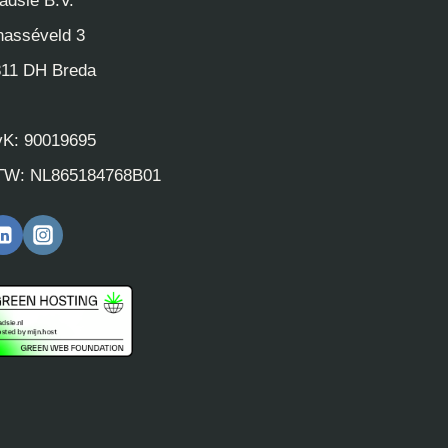
adsie B.V.
asséveld 3
811 DH Breda
vK: 90019695
TW: NL865184768B01