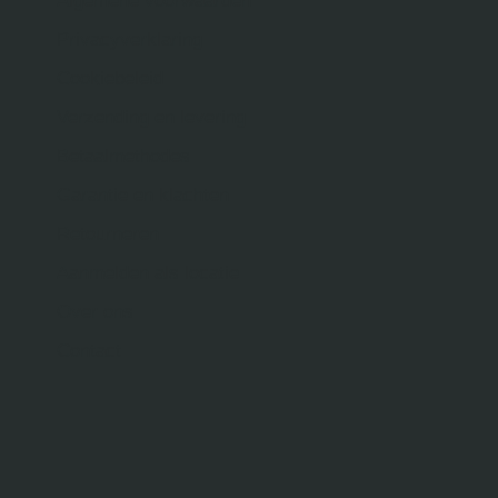
Algemene voorwaarden
Privacyverklaring
Cookiebeleid
Verzending en levering
Betaalmethodes
Garantie en klachten
Retourneren
Aanmelden als locatie
Over ons
Contact