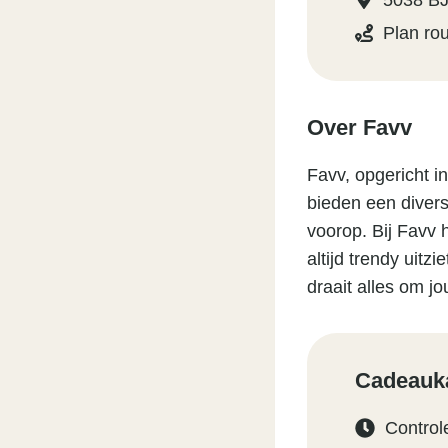
5038 BJ
Plan ro
Over Favv
Favv, opgericht 
bieden een divers
voorop. Bij Favv 
altijd trendy uitz
draait alles om jo
Cadeauka
Control