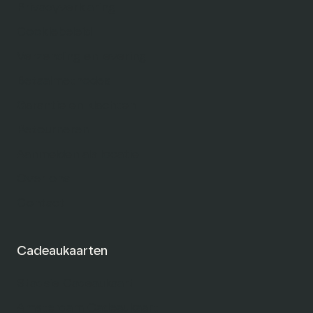
Privacyverklaring
Cookiebeleid
Verzending en levering
Betaalmethodes
Garantie en klachten
Retourneren
Aanmelden als locatie
Over ons
Contact
Cadeaukaarten
Stadsie Cadeaukaart
Amsterdam Cadeaukaart