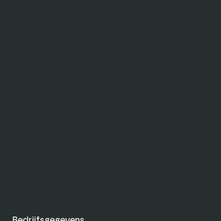
Rotterdam Cadeaukaart
Den Haag Cadeaukaart
Utrecht Cadeaukaart
Eindhoven Cadeaukaart
Tilburg Cadeaukaart
Breda Cadeaukaart
Haarlem Cadeaukaart
Amersfoort Cadeaukaart
Den Bosch Cadeaukaart
Dordrecht Cadeaukaart
Roosendaal Cadeaukaart
Bedrijfsgegevens