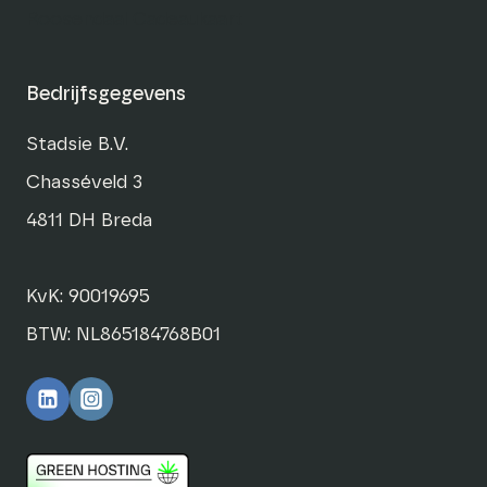
Roosendaal Cadeaukaart
Bedrijfsgegevens
Stadsie B.V.
Chasséveld 3
4811 DH Breda
KvK: 90019695
BTW: NL865184768B01