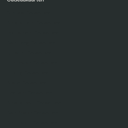
Cadeaukaarten
Stadsie Cadeaukaart
Amsterdam Cadeaukaart
Rotterdam Cadeaukaart
Den Haag Cadeaukaart
Utrecht Cadeaukaart
Eindhoven Cadeaukaart
Tilburg Cadeaukaart
Breda Cadeaukaart
Haarlem Cadeaukaart
Amersfoort Cadeaukaart
Den Bosch Cadeaukaart
Dordrecht Cadeaukaart