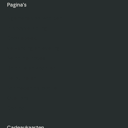
Pagina's
Algemene voorwaarden
Privacyverklaring
Cookiebeleid
Verzending en levering
Betaalmethodes
Garantie en klachten
Retourneren
Aanmelden als locatie
Over ons
Contact