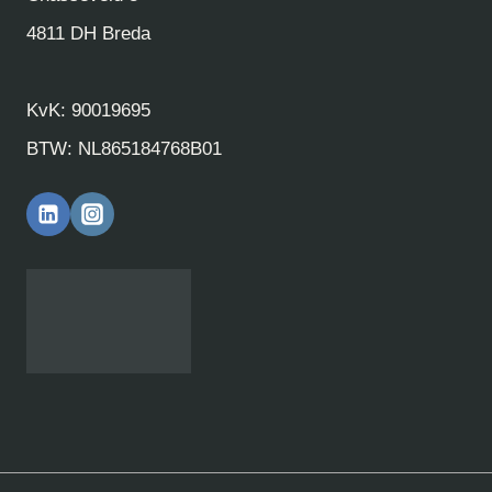
Chasséveld 3
4811 DH Breda
KvK: 90019695
BTW: NL865184768B01