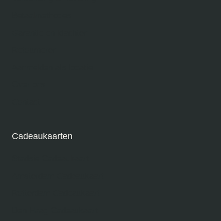
Verzending en levering
Betaalmethodes
Garantie en klachten
Retourneren
Aanmelden als locatie
Over ons
Contact
Cadeaukaarten
Stadsie Cadeaukaart
Amsterdam Cadeaukaart
Rotterdam Cadeaukaart