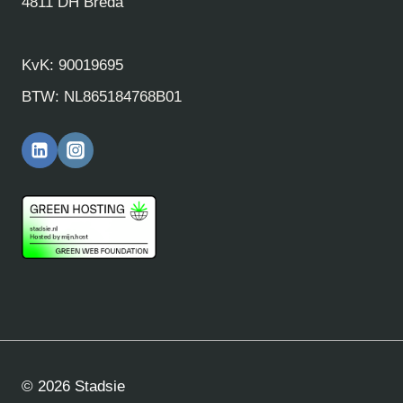
4811 DH Breda
KvK: 90019695
BTW: NL865184768B01
© 2026 Stadsie