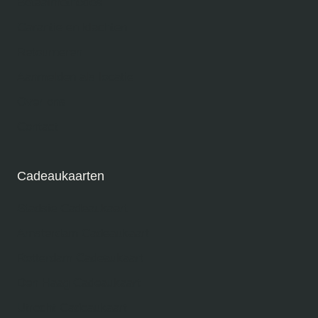
Betaalmethodes
Garantie en klachten
Retourneren
Aanmelden als locatie
Over ons
Contact
Cadeaukaarten
Stadsie Cadeaukaart
Amsterdam Cadeaukaart
Rotterdam Cadeaukaart
Den Haag Cadeaukaart
Utrecht Cadeaukaart