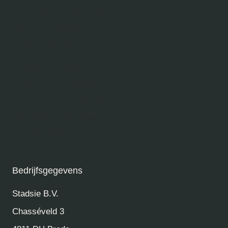
Eindhoven Cadeaukaart
Tilburg Cadeaukaart
Breda Cadeaukaart
Haarlem Cadeaukaart
Amersfoort Cadeaukaart
Den Bosch Cadeaukaart
Dordrecht Cadeaukaart
Roosendaal Cadeaukaart
Bedrijfsgegevens
Stadsie B.V.
Chasséveld 3