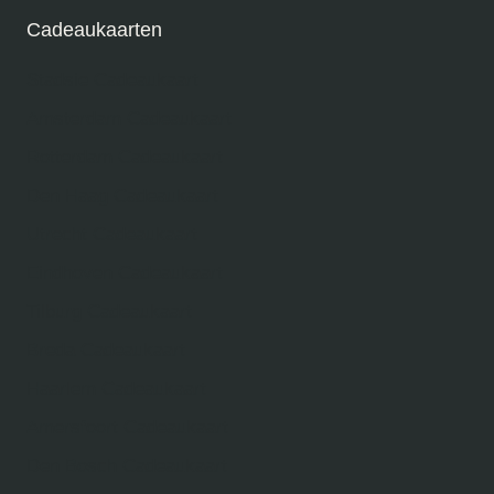
Cadeaukaarten
Stadsie Cadeaukaart
Amsterdam Cadeaukaart
Rotterdam Cadeaukaart
Den Haag Cadeaukaart
Utrecht Cadeaukaart
Eindhoven Cadeaukaart
Tilburg Cadeaukaart
Breda Cadeaukaart
Haarlem Cadeaukaart
Amersfoort Cadeaukaart
Den Bosch Cadeaukaart