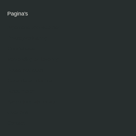
Pagina's
Algemene voorwaarden
Privacyverklaring
Cookiebeleid
Verzending en levering
Betaalmethodes
Garantie en klachten
Retourneren
Aanmelden als locatie
Over ons
Contact