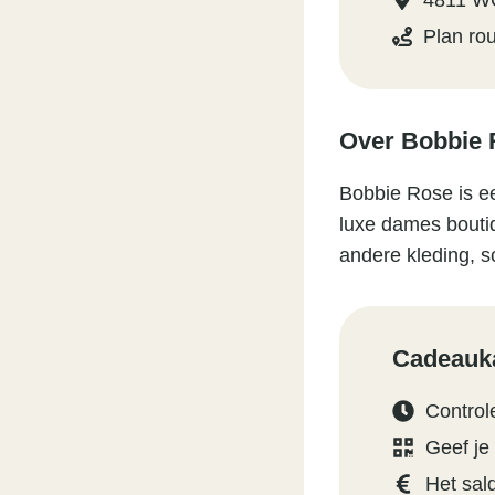
4811 W
Plan ro
Over Bobbie 
Bobbie Rose is ee
luxe dames boutiq
andere kleding, 
Cadeauka
Control
Geef je
Het sal