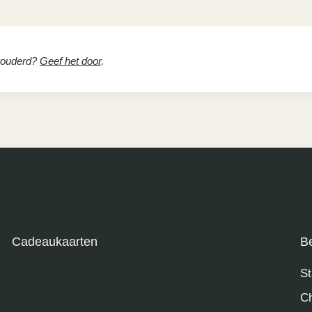
erouderd?
Geef het door
.
Cadeaukaarten
B
Stadsie Cadeaukaart
St
Amsterdam Cadeaukaart
Ch