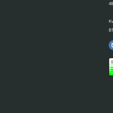
Rotterdam Cadeaukaart
4
Den Haag Cadeaukaart
Utrecht Cadeaukaart
K
Eindhoven Cadeaukaart
B
Tilburg Cadeaukaart
Breda Cadeaukaart
Haarlem Cadeaukaart
Amersfoort Cadeaukaart
Den Bosch Cadeaukaart
Dordrecht Cadeaukaart
Roosendaal Cadeaukaart