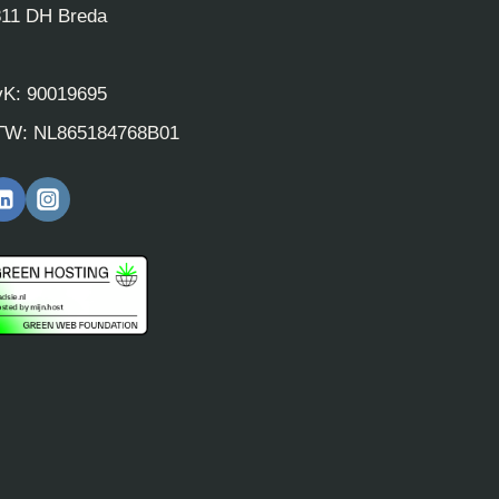
811 DH Breda
vK: 90019695
TW: NL865184768B01