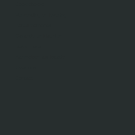
Cookiebeleid
Verzending en levering
Betaalmethodes
Garantie en klachten
Retourneren
Aanmelden als locatie
Over ons
Contact