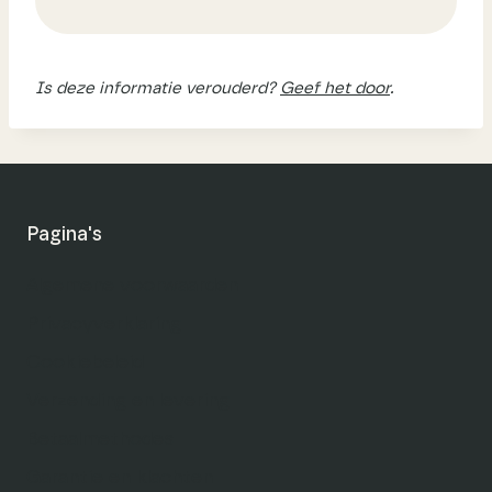
Is deze informatie verouderd?
Geef het door
.
Pagina's
Algemene voorwaarden
Privacyverklaring
Cookiebeleid
Verzending en levering
Betaalmethodes
Garantie en klachten