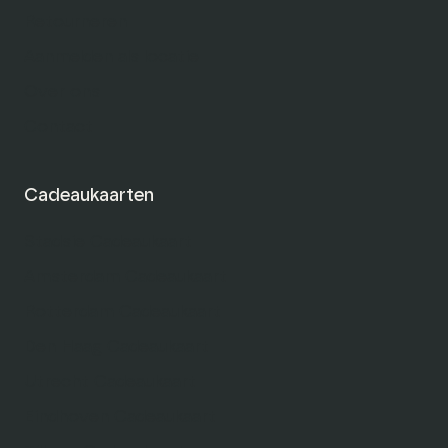
Retourneren
Aanmelden als locatie
Over ons
Contact
Cadeaukaarten
Stadsie Cadeaukaart
Amsterdam Cadeaukaart
Rotterdam Cadeaukaart
Den Haag Cadeaukaart
Utrecht Cadeaukaart
Eindhoven Cadeaukaart