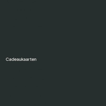
Betaalmethodes
Garantie en klachten
Retourneren
Aanmelden als locatie
Over ons
Contact
Cadeaukaarten
Stadsie Cadeaukaart
Amsterdam Cadeaukaart
Rotterdam Cadeaukaart
Den Haag Cadeaukaart
Utrecht Cadeaukaart