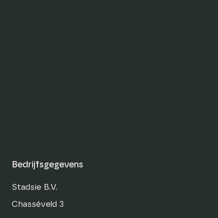
Eindhoven Cadeaukaart
Tilburg Cadeaukaart
Breda Cadeaukaart
Haarlem Cadeaukaart
Amersfoort Cadeaukaart
Den Bosch Cadeaukaart
Dordrecht Cadeaukaart
Roosendaal Cadeaukaart
Bedrijfsgegevens
Stadsie B.V.
Chasséveld 3