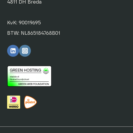
4811 DH Breda
KvK: 90019695
BTW: NL865184768B01