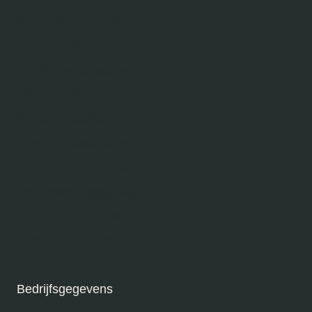
Den Haag Cadeaukaart
Utrecht Cadeaukaart
Eindhoven Cadeaukaart
Tilburg Cadeaukaart
Breda Cadeaukaart
Haarlem Cadeaukaart
Amersfoort Cadeaukaart
Den Bosch Cadeaukaart
Dordrecht Cadeaukaart
Roosendaal Cadeaukaart
Bedrijfsgegevens