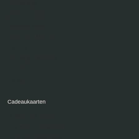
Cookiebeleid
Verzending en levering
Betaalmethodes
Garantie en klachten
Retourneren
Aanmelden als locatie
Over ons
Contact
Cadeaukaarten
Stadsie Cadeaukaart
Amsterdam Cadeaukaart
Rotterdam Cadeaukaart